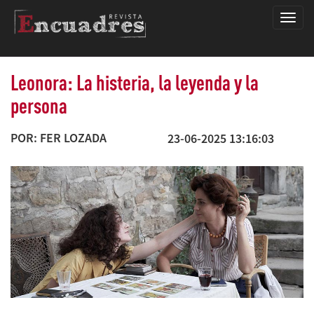
Encua
Leonora: La histeria, la leyenda y la
persona
POR: FER LOZADA
23-06-2025 13:16:03