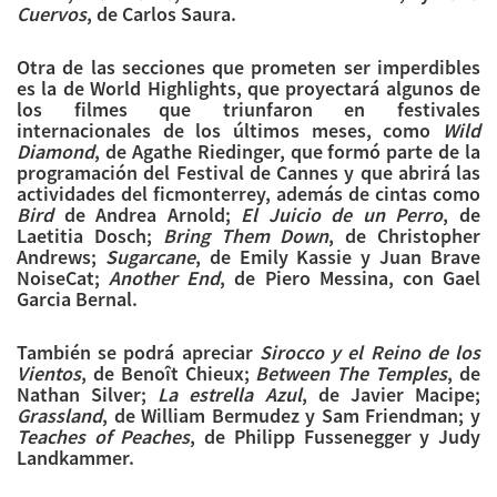
Cuervos
, de Carlos Saura.
Otra de las secciones que prometen ser imperdibles
es la de World Highlights, que proyectará algunos de
los filmes que triunfaron en festivales
internacionales de los últimos meses, como
Wild
Diamond
, de Agathe Riedinger, que formó parte de la
programación del Festival de Cannes y que abrirá las
actividades del ficmonterrey, además de cintas como
Bird
de Andrea Arnold;
El Juicio de un Perro
, de
Laetitia Dosch;
Bring Them Down
, de Christopher
Andrews;
Sugarcane
, de Emily Kassie y Juan Brave
NoiseCat;
Another End
, de Piero Messina, con Gael
Garcia Bernal.
También se podrá apreciar
Sirocco y el Reino de los
Vientos
, de Benoît Chieux;
Between The Temples
, de
Nathan Silver;
La estrella Azul
, de Javier Macipe;
Grassland
, de William Bermudez y Sam Friendman; y
Teaches of Peaches
, de Philipp Fussenegger y Judy
Landkammer.