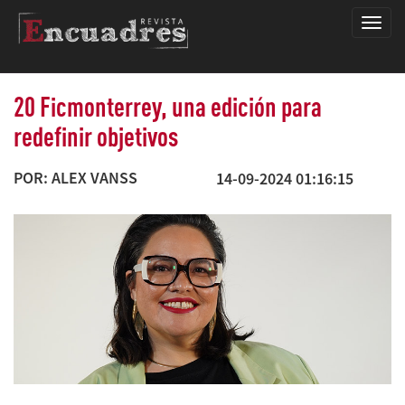
Encua
20 Ficmonterrey, una edición para
redefinir objetivos
POR: ALEX VANSS
14-09-2024 01:16:15