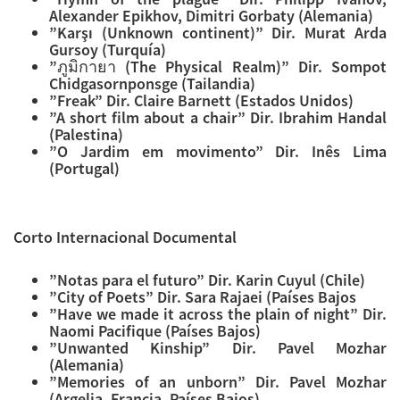
Alexander Epikhov, Dimitri Gorbaty (Alemania)
”Karşı (Unknown continent)” Dir. Murat Arda
Gursoy (Turquía)
”ภูมิกายา (The Physical Realm)” Dir. Sompot
Chidgasornponsge (Tailandia)
”Freak” Dir. Claire Barnett (Estados Unidos)
”A short film about a chair” Dir. Ibrahim Handal
(Palestina)
”O Jardim em movimento” Dir. Inês Lima
(Portugal)
Corto Internacional Documental
”Notas para el futuro” Dir. Karin Cuyul (Chile)
”City of Poets” Dir. Sara Rajaei (Países Bajos
”Have we made it across the plain of night” Dir.
Naomi Pacifique (Países Bajos)
”Unwanted Kinship” Dir. Pavel Mozhar
(Alemania)
”Memories of an unborn” Dir. Pavel Mozhar
(Argelia, Francia, Países Bajos)