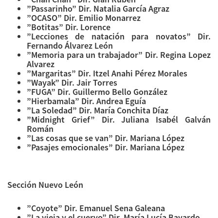
”Passarinho” Dir. Natalia García Agraz
”OCASO” Dir. Emilio Monarrez
”Botitas” Dir. Lorence
”Lecciones de natación para novatos” Dir.
Fernando Álvarez León
”Memoria para un trabajador” Dir. Regina Lopez
Alvarez
”Margaritas” Dir. Itzel Anahi Pérez Morales
”Wayak” Dir. Jair Torres
”FUGA” Dir. Guillermo Bello González
”Hierbamala” Dir. Andrea Eguía
”La Soledad” Dir. María Conchita Díaz
”Midnight Grief” Dir. Juliana Isabél Galván
Román
”Las cosas que se van” Dir. Mariana López
”Pasajes emocionales” Dir. Mariana López
Sección Nuevo León
”Coyote” Dir. Emanuel Sena Galeana
”La vieja y el cuervo” Dir. María Lucía Bayardo