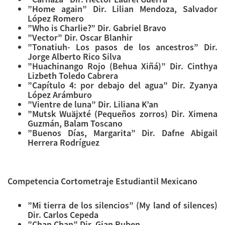
”Home again” Dir. Lilian Mendoza, Salvador
López Romero
”Who is Charlie?” Dir. Gabriel Bravo
”Vector” Dir. Oscar Blanhir
”Tonatiuh- Los pasos de los ancestros” Dir.
Jorge Alberto Rico Silva
”Huachinango Rojo (Behua Xiñá)” Dir. Cinthya
Lizbeth Toledo Cabrera
”Capítulo 4: por debajo del agua” Dir. Zyanya
López Arámburo
”Vientre de luna” Dir. Liliana K’an
”Mutsk Wuäjxté (Pequeños zorros) Dir. Ximena
Guzmán, Balam Toscano
”Buenos Días, Margarita” Dir. Dafne Abigail
Herrera Rodríguez
Competencia Cortometraje Estudiantil Mexicano
”Mi tierra de los silencios” (My land of silences)
Dir. Carlos Cepeda
”Chan Chan” Dir. Gian Ruben