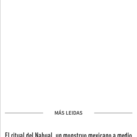
MÁS LEIDAS
El ritual del Nahual, un monstruo mexicano a medio