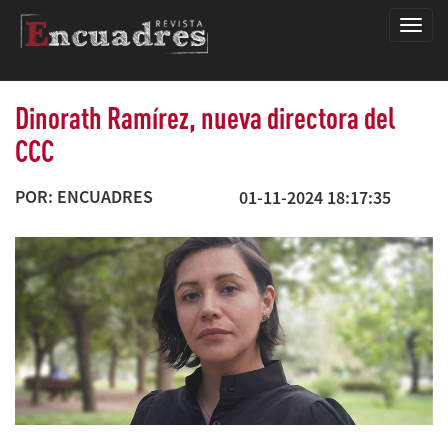
Encua
Dinorath Ramírez, nueva directora del
CCC
POR: ENCUADRES
01-11-2024 18:17:35