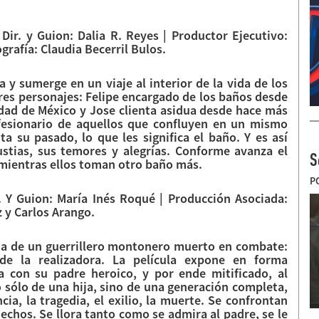
Dir. y Guion: Dalia R. Reyes | Productor Ejecutivo:
grafía: Claudia Becerril Bulos.
y sumerge en un viaje al interior de la vida de los
tres personajes: Felipe encargado de los baños desde
udad de México y Jose clienta asidua desde hace más
fesionario de aquellos que confluyen en un mismo
a su pasado, lo que les significa el baño. Y es así
tias, sus temores y alegrías. Conforme avanza el
S
mientras ellos toman otro baño más.
P
. Y Guion: María Inés Roqué | Producción Asociada:
 y Carlos Arango.
hija de un guerrillero montonero muerto en combate:
de la realizadora. La película expone en forma
ja con su padre heroico, y por ende mitificado, al
 sólo de una hija, sino de una generación completa,
cia, la tragedia, el exilio, la muerte. Se confrontan
hechos. Se llora tanto como se admira al padre, se le