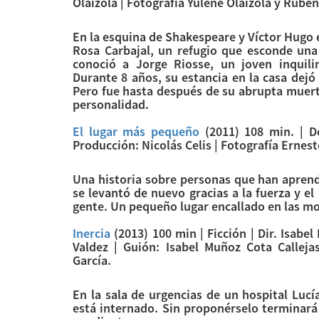
Olaizola | Fotografía Yulene Olaizola y Rubén
En la esquina de Shakespeare y Víctor Hugo 
Rosa Carbajal, un refugio que esconde una
conoció a Jorge Riosse, un joven inquili
Durante 8 años, su estancia en la casa dej
Pero fue hasta después de su abrupta muerte
personalidad.
El lugar más pequeño
(2011) 108 min. | D
Producción: Nicolás Celis | Fotografía Ernes
Una historia sobre personas que han aprend
se levantó de nuevo gracias a la fuerza y e
gente. Un pequeño lugar encallado en las m
Inercia
(2013) 100 min | Ficción | Dir. Isabe
Valdez | Guión: Isabel Muñoz Cota Calleja
García.
En la sala de urgencias de un hospital Luc
está internado. Sin proponérselo terminará