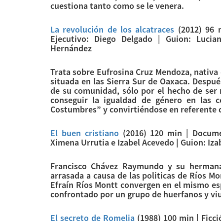
cuestiona tanto como se le venera.
La revolución de los alcatraces
(2012) 96 m
Ejecutivo: Diego Delgado | Guion: Lucia
Hernández
Trata sobre Eufrosina Cruz Mendoza, nativa
situada en las Sierra Sur de Oaxaca. Despué
de su comunidad, sólo por el hecho de ser
conseguir la igualdad de género en las 
Costumbres” y convirtiéndose en referente 
El buen cristiano
(2016) 120 min | Documen
Ximena Urrutia e Izabel Acevedo | Guion: Iza
Francisco Chávez Raymundo y su herman
arrasada a causa de las politicas de Ríos M
Efraín Ríos Montt convergen en el mismo esp
confrontado por un grupo de huerfanos y viu
El secreto de Romelia
(1988) 100 min | Ficci