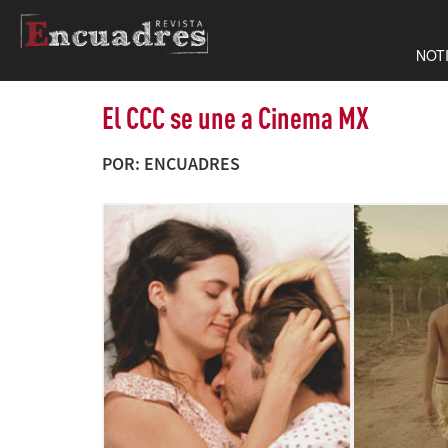
NOT
El CCC se une a Cinema MX
POR: ENCUADRES