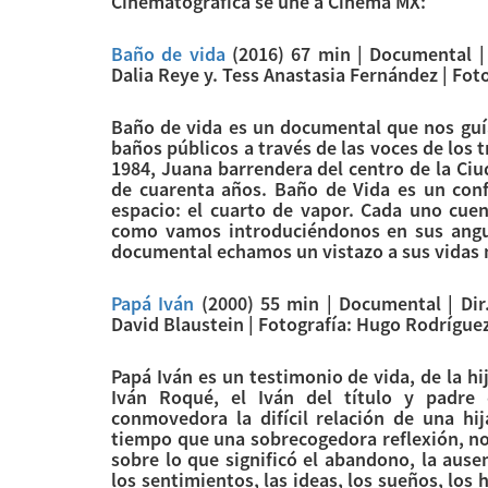
Cinematográfica se une a Cinema MX:
Baño de vida
(2016) 67 min | Documental | 
Dalia Reye y. Tess Anastasia Fernández | Foto
Baño de vida es un documental que nos guía 
baños públicos a través de las voces de los 
1984, Juana barrendera del centro de la Ci
de cuarenta años. Baño de Vida es un con
espacio: el cuarto de vapor. Cada uno cuent
como vamos introduciéndonos en sus angus
documental echamos un vistazo a sus vidas 
Papá Iván
(2000) 55 min | Documental | Dir
David Blaustein | Fotografía: Hugo Rodríguez
Papá Iván es un testimonio de vida, de la 
Iván Roqué, el Iván del título y padre 
conmovedora la difícil relación de una hi
tiempo que una sobrecogedora reflexión, no
sobre lo que significó el abandono, la ausen
los sentimientos, las ideas, los sueños, los 