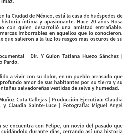
 Imaz.
en la Ciudad de México, está la casa de huéspedes de
 historia íntima y apasionante. Hace 20 años Rosa
no con quien desarrolló una amistad entrañable.
ó marcas imborrables en aquellos que lo conocieron.
 que salieron a la luz los rasgos mas oscuros de su
ocumental | Dir. Y Guion Tatiana Huezo Sánchez |
to Pardo.
ido a vivir con su dolor, en un pueblo arrasado que
l profundo amor de sus habitantes por su tierra y su
ontañas salvadoreñas vestidas de selva y humedad.
l Muñoz Cota Callejas | Producción Ejecutiva: Claudia
s y Claudia Sainte-Luce | Fotografía: Miguel Angel
ía se encuentra con Felipe, un novio del pasado que
 cuidándolo durante días, cerrando así una historia