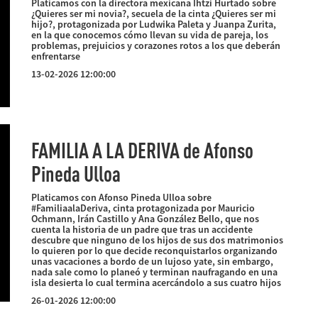
Platicamos con la directora mexicana Ihtzi Hurtado sobre
¿Quieres ser mi novia?, secuela de la cinta ¿Quieres ser mi
hijo?, protagonizada por Ludwika Paleta y Juanpa Zurita,
en la que conocemos cómo llevan su vida de pareja, los
problemas, prejuicios y corazones rotos a los que deberán
enfrentarse
13-02-2026 12:00:00
FAMILIA A LA DERIVA de Afonso
Pineda Ulloa
Platicamos con Afonso Pineda Ulloa sobre
#FamiliaalaDeriva, cinta protagonizada por Mauricio
Ochmann, Irán Castillo y Ana González Bello, que nos
cuenta la historia de un padre que tras un accidente
descubre que ninguno de los hijos de sus dos matrimonios
lo quieren por lo que decide reconquistarlos organizando
unas vacaciones a bordo de un lujoso yate, sin embargo,
nada sale como lo planeó y terminan naufragando en una
isla desierta lo cual termina acercándolo a sus cuatro hijos
26-01-2026 12:00:00