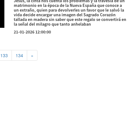
Jesús, la cinta nos cuenta los problemas y la travesía de un
matrimonio en la época de la Nueva España que conoce a
un extraño, quien para devolverles un favor que le salvó la
vida decide encargar una imagen del Sagrado Corazón
tallada en madera sin saber que este regalo se convertirá en
la señal del milagro que tanto anhelaban
21-01-2026 12:00:00
133
134
»