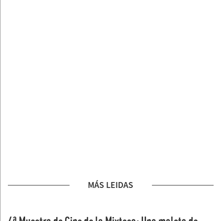
MÁS LEIDAS
4ª Muestra de Cine de la Mixteca: Una maleta de