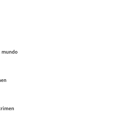
el mundo
men
crimen