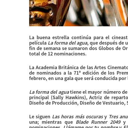
La buena estrella continúa para el cineas
película
La forma del agua
, que después de u
fin de semana se sumaron dos Globos de Oro
total de 12 nominaciones.
La Academia Británica de las Artes Cinematog
de nominados a la 71ª edición de los Pre
febrero, en una gala que será conducida por 
La forma del agua
tiene el mayor número de n
principal (Sally Hawkins), Actriz de repar
Diseño de Producción, Diseño de Vestuario, 
Le siguen
Las horas más oscuras
y
Tres anu
una; mientras que
Blade Runner 2049
nominaciones,
Llámame por tu nombre
y
El