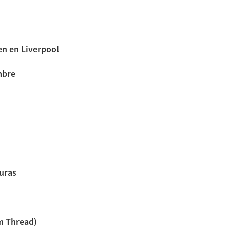
en en Liverpool
mbre
uras
om Thread)