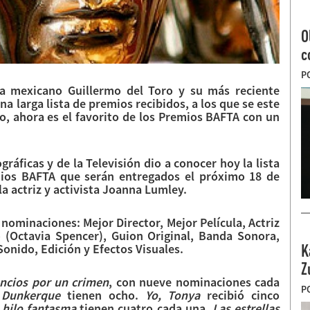
O
c
P
ta mexicano Guillermo del Toro y su más reciente
na larga lista de premios recibidos, a los que se este
, ahora es el favorito de los Premios BAFTA con un
ráficas y de la Televisión dio a conocer hoy la lista
mios BAFTA que serán entregados el próximo 18 de
la actriz y activista Joanna Lumley.
ominaciones: Mejor Director, Mejor Película, Actriz
to (Octavia Spencer), Guion Original, Banda Sonora,
Sonido, Edición y Efectos Visuales.
K
Z
ncios por un crimen
, con nueve nominaciones cada
P
y
Dunkerque
tienen ocho.
Yo, Tonya
recibió cinco
 hilo fantasma
tienen cuatro cada una,
Las estrellas