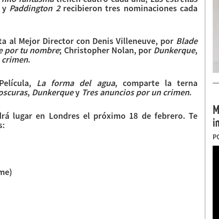
y
Paddington 2
recibieron tres nominaciones cada
ta al Mejor Director con Denis Villeneuve, por
Blade
 por tu nombre
; Christopher Nolan, por
Dunkerque
,
 crimen
.
Película,
La forma del agua
, comparte la terna
oscuras
,
Dunkerque
y
Tres anuncios por un crimen
.
M
rá lugar en Londres el próximo 18 de febrero. Te
i
s:
P
me)