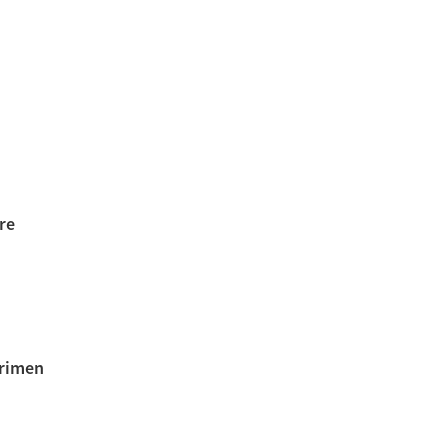
re
crimen