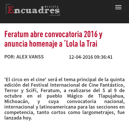
Encua
Feratum abre convocatoria 2016 y
anuncia homenaje a ‘Lola la Trai
POR: ALEX VANSS
12-04-2016 09:36:41
'El circo en el cine' será el tema principal de la quinta
edición del Festival Internacional de Cine Fantástico,
Terror y SciFi, Feratum, a realizarse del 5 al 9 de
octubre en el pueblo Mágico de Tlapujahua,
Michoacán, y cuya convocatoria nacional,
internacional y latinoamericana para las secciones en
competencia, tanto cortos como largometrajes, fue
lanzada hoy.