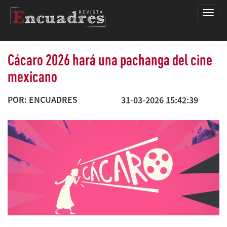
Encua
Cácaro 2026 hará una pachanga del cine
mexicano
POR: ENCUADRES
31-03-2026 15:42:39