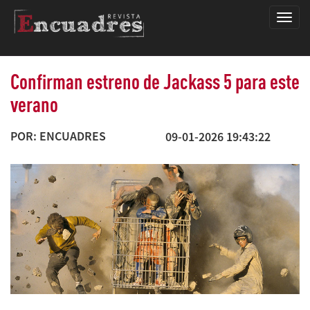
Encua
Confirman estreno de Jackass 5 para este
verano
POR: ENCUADRES
09-01-2026 19:43:22