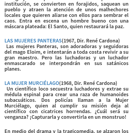
institución, se convierten en forajidos, saquean un
pueblo y atraen la atención de unos malhechores
locales que quieren aliarse con ellos para sembrar el
caos. Entra en escena un hombre bueno con una
máscara plateada: El Santo, quien restaurará la paz.
LAS MUJERES PANTERAS
(1967, Dir. René Cardona)
Las mujeres Panteras, son adoradoras y seguidoras
del mago Eloim, e intentarán a toda costa revivir a su
gran maestro. Pero las luchadoras y un luchador
enmascarado se interpondrán en sus satánicos
planes.
LA MUJER MURCIÉLAGO
(1968, Dir. René Cardona)
Un científico loco secuestra luchadores y extrae su
médula espinal para crear una raza de humanoides
subacuáticos. Dos policías llaman a la Mujer
Murciélago, quien al cumplir su misión deja al
científico con cicatrices horrendas. ¿Cuál será su
venganza? ¡Capturarla y convertirla en un monstruo!
En medio del drama y la tragicomedia, se alzaron los