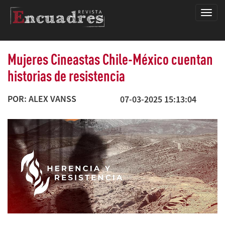
Encua
Mujeres Cineastas Chile-México cuentan
historias de resistencia
POR: ALEX VANSS
07-03-2025 15:13:04