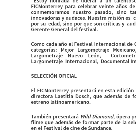
“Estoy honrada de liderar a un talento
FICMonterrey para celebrar veinte años de 
conmemoramos nuestro pasado, sino tam
innovadoras y audaces. Nuestra misión es c
por su edad, sino por que son críticas y au
Gerente General del festival.
Como cada año el Festival Internacional de 
categorías: Mejor Largometraje Mexican
Largometraje Nuevo León, Cortometraj
Largometraje Internacional, Documental Int
SELECCIÓN OFICIAL
El FICMonterrey presentará en esta edición 
directora Laetitia Dosch, que además de f
estreno latinoamericano.
También presentará
Wild Diamond
, ópera p
filme que además de formar parte de la se
en el Festival de cine de Sundance.