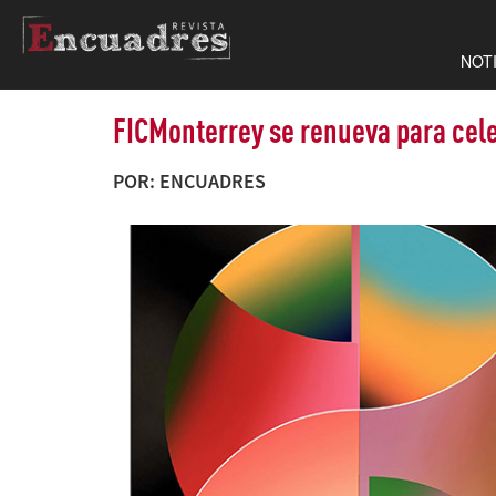
NOT
FICMonterrey se renueva para cele
POR: ENCUADRES