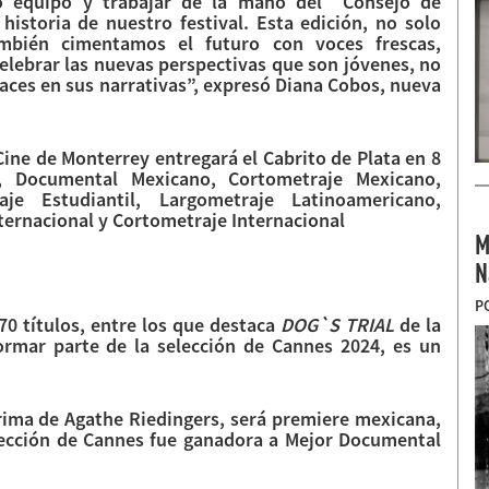
so equipo y trabajar de la mano del Consejo de
historia de nuestro festival. Esta edición, no solo
bién cimentamos el futuro con voces frescas,
elebrar las nuevas perspectivas que son jóvenes, no
daces en sus narrativas”, expresó Diana Cobos, nueva
Cine de Monterrey entregará el Cabrito de Plata en 8
o, Documental Mexicano, Cortometraje Mexicano,
e Estudiantil, Largometraje Latinoamericano,
ernacional y Cortometraje Internacional
M
N
P
70 títulos, entre los que destaca
DOG`S TRIAL
de la
ormar parte de la selección de Cannes 2024, es un
rima de Agathe Riedingers, será premiere mexicana,
lección de Cannes fue ganadora a Mejor Documental