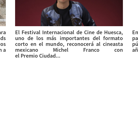
ara
El Festival Internacional de Cine de Huesca,
En
lds
uno de los más importantes del formato
pa
os
corto en el mundo, reconocerá al cineasta
pú
n a
mexicano Michel Franco con
añ
el Premio Ciudad...