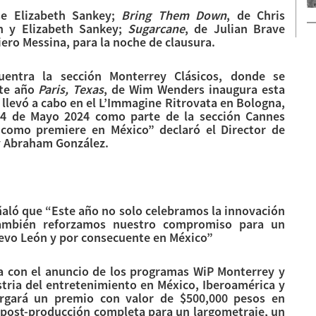
se Elizabeth Sankey;
Bring Them Down
, de Chris
n y Elizabeth Sankey;
Sugarcane
, de Julian Brave
Piero Messina, para la noche de clausura.
uentra la sección Monterrey Clásicos, donde se
ste año
Paris, Texas
, de Wim Wenders inaugura esta
 llevó a cabo en el L’Immagine Ritrovata en Bologna,
 24 de Mayo 2024 como parte de la sección Cannes
 como premiere en México” declaró el Director de
y Abraham González.
ñaló que “Este año no solo celebramos la innovación
 también reforzamos nuestro compromiso para un
uevo León y por consecuente en México”
ria con el anuncio de los programas WiP Monterrey y
stria del entretenimiento en México, Iberoamérica y
rgará un premio con valor de $500,000 pesos en
 post-producción completa para un largometraje, un