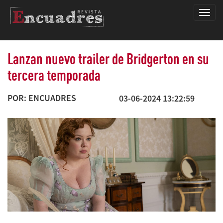
Encua
Lanzan nuevo trailer de Bridgerton en su
tercera temporada
POR: ENCUADRES
03-06-2024 13:22:59