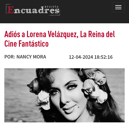
Encua
Adiós a Lorena Velázquez, La Reina del
Cine Fantástico
POR: NANCY MORA
12-04-2024 18:52:16