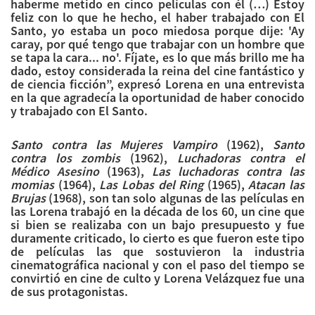
haberme metido en cinco películas con él (…) Estoy
feliz con lo que he hecho, el haber trabajado con El
Santo, yo estaba un poco miedosa porque dije: 'Ay
caray, por qué tengo que trabajar con un hombre que
se tapa la cara... no'. Fíjate, es lo que más brillo me ha
dado, estoy considerada la reina del cine fantástico y
de ciencia ficción”, expresó Lorena en una entrevista
en la que agradecía la oportunidad de haber conocido
y trabajado con El Santo.
Santo contra las Mujeres Vampiro
(1962),
Santo
contra los zombis
(1962),
Luchadoras contra el
Médico Asesino
(1963),
Las luchadoras contra las
momias
(1964),
Las Lobas del Ring
(1965),
Atacan las
Brujas
(1968), son tan solo algunas de las películas en
las Lorena trabajó en la década de los 60, un cine que
si bien se realizaba con un bajo presupuesto y fue
duramente criticado, lo cierto es que fueron este tipo
de películas las que sostuvieron la industria
cinematográfica nacional y con el paso del tiempo se
convirtió en cine de culto y Lorena Velázquez fue una
de sus protagonistas.