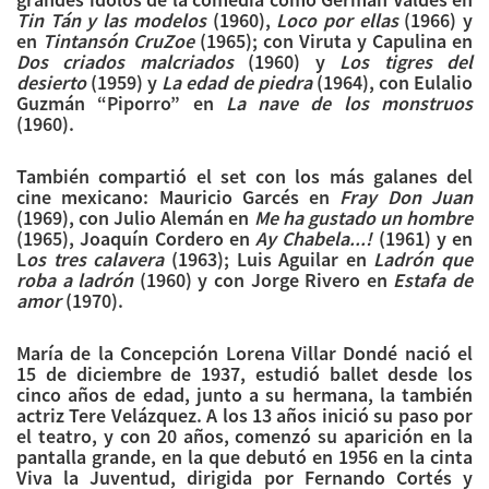
Tin Tán y las modelos
(1960),
Loco por ellas
(1966) y
en
Tintansón CruZoe
(1965); con Viruta y Capulina en
Dos criados malcriados
(1960) y
Los tigres del
desierto
(1959) y
La edad de piedra
(1964), con Eulalio
Guzmán “Piporro” en
La nave de los monstruos
(1960).
También compartió el set con los más galanes del
cine mexicano: Mauricio Garcés en
Fray Don Juan
(1969), con Julio Alemán en
Me ha gustado un hombre
(1965), Joaquín Cordero en
Ay Chabela...!
(1961) y en
L
os tres calavera
(1963); Luis Aguilar en
Ladrón que
roba a ladrón
(1960) y con Jorge Rivero en
Estafa de
amor
(1970).
María de la Concepción Lorena Villar Dondé nació el
15 de diciembre de 1937, estudió ballet desde los
cinco años de edad, junto a su hermana, la también
actriz Tere Velázquez. A los 13 años inició su paso por
el teatro, y con 20 años, comenzó su aparición en la
pantalla grande, en la que debutó en 1956 en la cinta
Viva la Juventud, dirigida por Fernando Cortés y