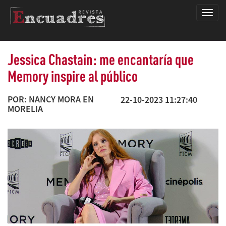
Encua
Jessica Chastain: me encantaría que
Memory inspire al público
POR: NANCY MORA EN
22-10-2023 11:27:40
MORELIA