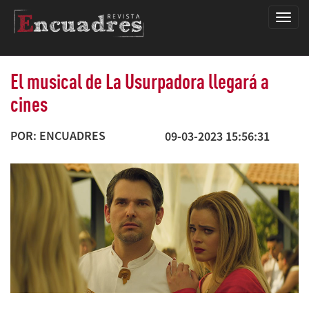
Encua
El musical de La Usurpadora llegará a
cines
POR: ENCUADRES
09-03-2023 15:56:31