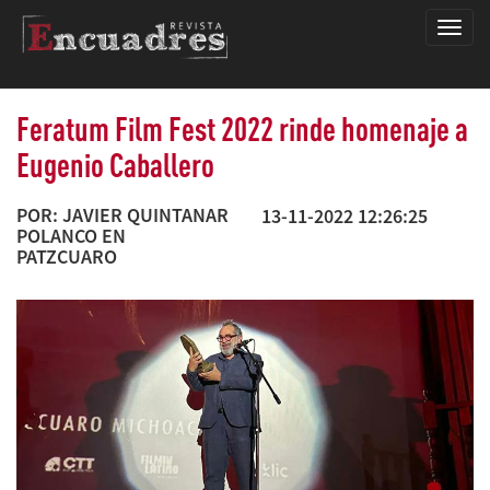
Encua
Feratum Film Fest 2022 rinde homenaje a
Eugenio Caballero
POR: JAVIER QUINTANAR
13-11-2022 12:26:25
POLANCO EN
PATZCUARO