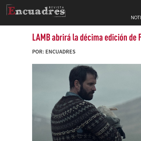
NOT
LAMB abrirá la décima edición de 
POR: ENCUADRES