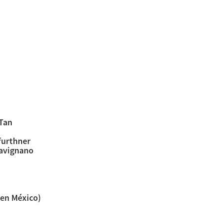
 Tan
furthner
Savignano
en México)