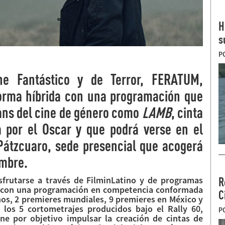
H
s
P
ine Fantástico y de Terror, FERATUM,
forma híbrida con una programación que
fans del cine de género como
LAMB
, cinta
a por el Oscar y que podrá verse en el
Pátzcuaro, sede presencial que acogerá
embre.
frutarse a través de FilminLatino y de programas
R
rá con una programación en competencia conformada
C
anos, 2 premieres mundiales, 9 premieres en México y
los 5 cortometrajes producidos bajo el Rally 60,
P
ene por objetivo impulsar la creación de cintas de