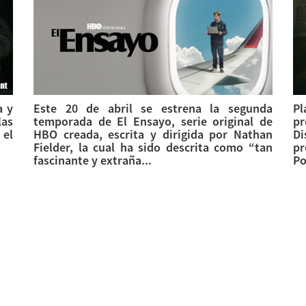
a y
Este 20 de abril se estrena la segunda
P
las
temporada de El Ensayo, serie original de
pr
 el
HBO creada, escrita y dirigida por Nathan
Di
Fielder, la cual ha sido descrita como “tan
pr
fascinante y extraña...
Po