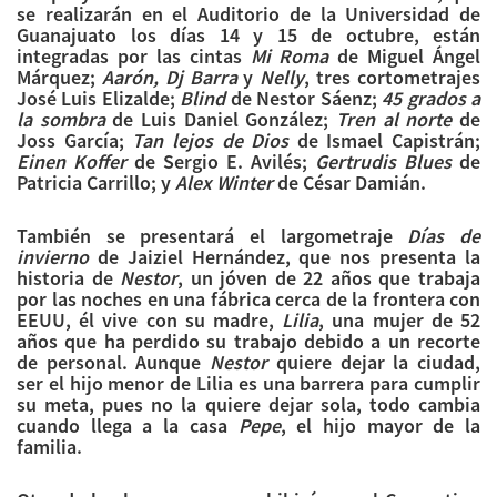
se realizarán en el Auditorio de la Universidad de
Guanajuato los días 14 y 15 de octubre, están
integradas por las cintas
Mi Roma
de Miguel Ángel
Márquez;
Aarón, Dj Barra
y
Nelly
, tres cortometrajes
José Luis Elizalde;
Blind
de Nestor Sáenz;
45 grados a
la sombra
de Luis Daniel González;
Tren al norte
de
Joss García;
Tan lejos de Dios
de Ismael Capistrán;
Einen Koffer
de Sergio E. Avilés;
Gertrudis Blues
de
Patricia Carrillo; y
Alex Winter
de César Damián.
También se presentará el largometraje
Días de
invierno
de Jaiziel Hernández, que nos presenta la
historia de
Nestor
, un jóven de 22 años que trabaja
por las noches en una fábrica cerca de la frontera con
EEUU, él vive con su madre,
Lilia
, una mujer de 52
años que ha perdido su trabajo debido a un recorte
de personal. Aunque
Nestor
quiere dejar la ciudad,
ser el hijo menor de Lilia es una barrera para cumplir
su meta, pues no la quiere dejar sola, todo cambia
cuando llega a la casa
Pepe
, el hijo mayor de la
familia.