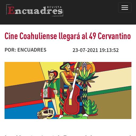
Encua
Cine Coahuliense llegará al 49 Cervantino
POR: ENCUADRES
23-07-2021 19:13:52