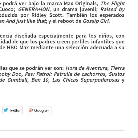
e podrá ver bajo la marca Max Originals,
The Flight
 Cuoco;
GENERA+ION
, un drama juvenil;
Raised by
roducida por Ridley Scott. También los esperados
 And just like that
; y el reboot de
Gossip Girl
.
encia diseñada especialmente para los niños, con
lidad de que los padres creen perfiles infantiles que
o de HBO Max mediante una selección adecuada a su
tiles que se podrán ver son:
Hora de Aventura
,
Tierra
ooby Doo, Paw Patrol: Patrulla de cachorros, Sustos
 de Gumball, Ben 10, Las Chicas Superpoderosas
y
Twitter
Google+