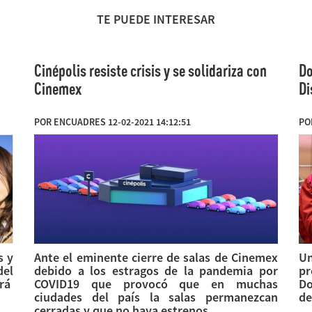
TE PUEDE INTERESAR
Cinépolis resiste crisis y se solidariza con
Do
Cinemex
Di
POR ENCUADRES 12-02-2021 14:12:51
PO
s y
Ante el eminente cierre de salas de Cinemex
Un
del
debido a los estragos de la pandemia por
pr
irá
COVID19 que provocó que en muchas
Do
ciudades del país la salas permanezcan
de
cerradas y que no haya estrenos...