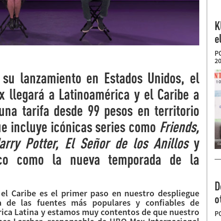
K
e
P
20
 su lanzamiento en Estados Unidos, el
 llegará a Latinoamérica y el Caribe a
una tarifa desde 99 pesos en territorio
e incluye icónicas series como
Friends,
arry Potter, El Señor de los Anillos
y
ico como la nueva temporada de la
D
el Caribe es el primer paso en nuestro despliegue
o
 de las fuentes más populares y confiables de
rica Latina y estamos muy contentos de que nuestro
P