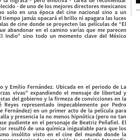
 la ingrata - pero emotiva - tarea de recomendar
blecido - de uno de los mejores directores mexicanos
o solo en una época del cine nacional sino a un
l tiempo jamás opacará el brillo ni apagara las luces
alas de cine donde se proyecten las películas de “El
que abandonar en el camino varías que me parecen
El Indio” sino todo un momento clave del México
ino y Emilio Fernández. Ubicada en el periodo de La
uerzas vivas" expandiendo el mensaje de libertad y
stas del gobierno y la firmeza de convicciones en la
sé Reyes representado impecablemente por Pedro
e Fernández) en un primer acto de la película para
lla y presencia la no menos hipnótica (pero no tan
lase pudiente en el personaje de Beatriz Peñafiel. El
ctor resultó de una química inigualable para que los
smo insólito visto en el cine del mundo donde la