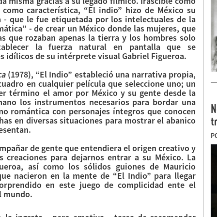
da misma gracias a su legado fílmico. Irascible como
omo característica, “El indio” hizo de México su
 - que le fue etiquetada por los intelectuales de la
mática” - de crear un México donde las mujeres, que
sas que rozaban apenas la tierra y los hombres solo
ablecer la fuerza natural en pantalla que se
idílicos de su intérprete visual Gabriel Figueroa.
ca
(1978), “El Indio” estableció una narrativa propia,
cuadro en cualquier película que seleccione uno; un
mer término el amor por México y su gente desde la
mano los instrumentos necesarios para bordar una
N
mo romántica con personajes íntegros que conocen
t
has en diversas situaciones para mostrar el abanico
resentan.
P
ompañar de gente que entendiera el origen creativo y
us creaciones para dejarnos entrar a su México. La
ueroa, así como los sólidos guiones de Mauricio
que nacieron en la mente de “El Indio” para llegar
orprendido en este juego de complicidad ente el
 el mundo.