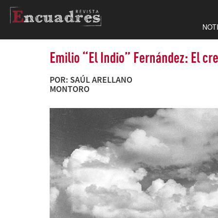
NOT
Emilio “El Indio” Fernández: El c
POR: SAÚL ARELLANO
MONTORO