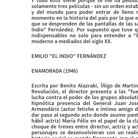
Y todo esto viene porque se me ha pedido
solamente tres películas - sin un orden esta
y del mundo para poder entrar de lleno n
momento en la historia del país por la que e
que se desprenden de las pantallas de las s
Indio” Fernández. Por supuesto que tuve 
indispensables no solo para entender a “
moderno a mediados del siglo XX.
EMILIO "EL INDIO" FERNÁNDEZ
ENAMORADA
(1946)
Escrita por Benito Alazraki, Íñigo de Mart
Revolución, el director presenta a las "f
lucha contra el poder de los grupos absoluti
hipnótica presencia del General Juan Jo
Armendáriz (actor fetiche e íntimo amigo d
dar paso al segundo acto donde asume panta
hábil actriz) María Félix en el papel de la c
choque de trenes entre director, actriz y a
personajes se desenvolvieran con un reali