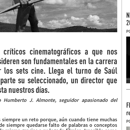
N
2
P
 críticos cinematográficos a que nos
sideren son fundamentales en la carrera
 los sets cine. Llega el turno de Saúl
parte su seleccionado, un director que
ta nuestros días.
 Humberto J. Almonte, seguidor apasionado del
F
r
 es siempre un reto porque, aún cuando tiene muchas
P
 de siempre quedarse falto de palabras o conceptos