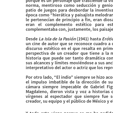
porque es un personaje que trasciende la vi
norma, mentiroso como seducción y genio c
patio de juegos para desbordar la inventiva
época como “hierática y paisajista melodra
le pertenecían de principio a fin, eran dio
eran el complemento estético para est
complementaba con, justamente, los paisajes 
Desde
La Isla de la Pasión
(1941) hasta
Eróti
un cine de autor que se reconoce cuadro a 
discurso estético en el que resalta en pri
perspectiva de un creador que tiene a la 
historia que puede ser tanto dramática co
sus alcances y límites moviéndose a sus anc
interpretativo del actor o actriz que los rep
Por otro lado, “El indio” siempre se hizo ac
el impulso imbatible de la dirección de s
cámara siempre impecable de Gabriel Fig
Magdaleno, dieron vista y voz a historias 
vírgenes al espectador que siempre fue s
creador, su equipo y el público de México y