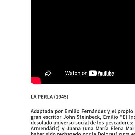
LA PERLA
(1945)
Adaptada por Emilio Fernández y el propio
gran escritor John Steinbeck, Emilio "El I
desolado universo social de los pescadores;
Armendáriz) y Juana (una María Elena Marq
haber sido rechazado por la Dolores) cuya ex