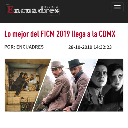
Encua
Lo mejor del FICM 2019 llega a la CDMX
POR: ENCUADRES
28-10-2019 14:32:23