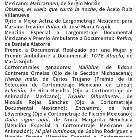
Mexicano:
Maricarmen,
de Sergio Morkin
Oblatos, el vuelo que surcó la noche
, de Acelo Ruiz
Villanueva
Ojito a Mejor Actriz de Largometraje Mexicano para
Mariana Treviño:
Polvo
, de José María Yazpik
Mención Especial a Largometraje Documental
Mexicano y Premio Ambulante a Documental:
Retiro
,
de Daniela Alatorre
Premio a Documental Realizado por una Mujer y
Premio Ambulante a Documental:
TOTE_Abuelo
, de
María Sojob
Cortometrajes ganadores:
Maliblue
, de Edson
Contreras Ornelas (Ojo de la Sección Michoacana);
Hierba mala
, de Carlos Trujano (Premio de la
Selección de Cortometraje Mexicano en Línea);
Eclosión
, de Rita Basulto (Ojo a Cortometraje de
Animación Mexicano);
Tuyuku (Ahuehuete)
, de
Nicolás Rojas Sánchez (Ojo a Cortometraje
Documental Mexicano);
Encuentro
, de Iván
Löwenberg (Ojo a Cortometraje de Ficción Mexicano);
Dalia sigue aquí
, de Nuria Margarita Menchaca
(Mención Especial a Cortometraje Mexicano de
Animación);
Mi piel luminosa
, de Gabino Rodríguez y
Nicolás Pereda (Mención Especial a Cortometraje