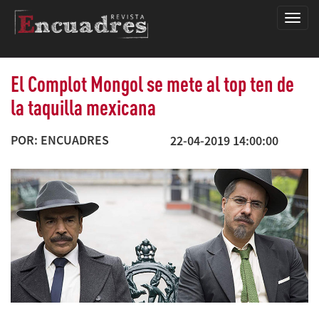
Encua
El Complot Mongol se mete al top ten de
la taquilla mexicana
POR: ENCUADRES
22-04-2019 14:00:00