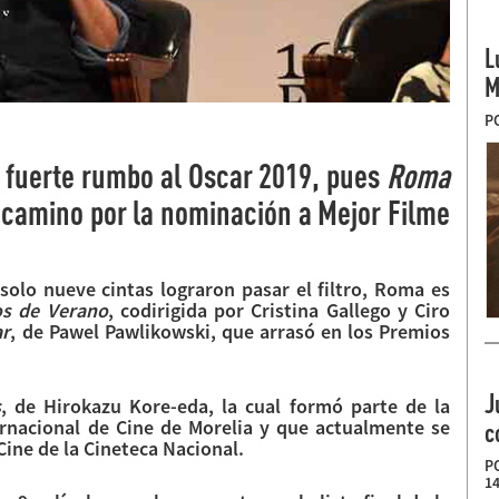
L
M
P
 fuerte rumbo al Oscar 2019, pues
Roma
u camino por la nominación a Mejor Filme
 solo nueve cintas lograron pasar el filtro, Roma es
os de Verano
, codirigida por Cristina Gallego y Ciro
ar
, de Pawel Pawlikowski, que arrasó en los Premios
J
s
, de Hirokazu Kore-eda, la cual formó parte de la
ernacional de Cine de Morelia y que actualmente se
c
Cine de la Cineteca Nacional.
P
14