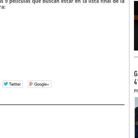
 9 películas que buscan estar en la lista final de la
ra:
G
4
Twitter
Google+
P