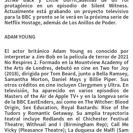
protagónico en un episodio de Silent Witness.
Actualmente está grabando un proyecto televisivo
para la BBC y pronto se le verá en la próxima serie de
Netflix Hostage, además de Los Anillos de Poder.
ADAM YOUNG
El actor británico Adam Young es conocido por
interpretar a Jim-Bob en la película de terror de 2021
No Respires 2. Formado en la Mountview Academy of
the Arts de Londres, debutó en cine en Two for Joy
(2018), dirigida por Tom Beard, junto a Bella Ramsey,
Samantha Morton, Daniel Mays y Billie Piper. Sus
otros créditos en cine incluyen Clergymen y Ultra. En
televisión, ha aparecido en varios episodios de
Masters of the Air de Apple TV+ y en la longeva serie
de la BBC EastEnders, así como en The Witcher: Blood
Origin, Sex Education, Royal Bastards: Rise of the
Tudors y Romantic Getaway. Su amplia trayectoria
teatral incluye Redlands en el Chichester Festival
Theatre; Withnail and I (Birmingham Rep); Call Me
Vicky (Pleasance Theatre); La duquesa de Malfi (Sam