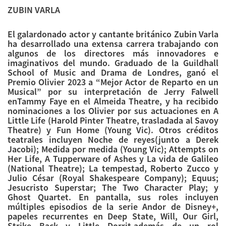
ZUBIN VARLA
El galardonado actor y cantante británico Zubin Varla
ha desarrollado una extensa carrera trabajando con
algunos de los directores más innovadores e
imaginativos del mundo. Graduado de la Guildhall
School of Music and Drama de Londres, ganó el
Premio Olivier 2023 a “Mejor Actor de Reparto en un
Musical” por su interpretación de Jerry Falwell
enTammy Faye en el Almeida Theatre, y ha recibido
nominaciones a los Olivier por sus actuaciones en A
Little Life (Harold Pinter Theatre, trasladada al Savoy
Theatre) y Fun Home (Young Vic). Otros créditos
teatrales incluyen Noche de reyes(junto a Derek
Jacobi); Medida por medida (Young Vic); Attempts on
Her Life, A Tupperware of Ashes y La vida de Galileo
(National Theatre); La tempestad, Roberto Zucco y
Julio César (Royal Shakespeare Company); Equus;
Jesucristo Superstar; The Two Character Play; y
Ghost Quartet. En pantalla, sus roles incluyen
múltiples episodios de la serie Andor de Disney+,
papeles recurrentes en Deep State, Will, Our Girl,
Strike Back y Little Dorrit,además de un rol